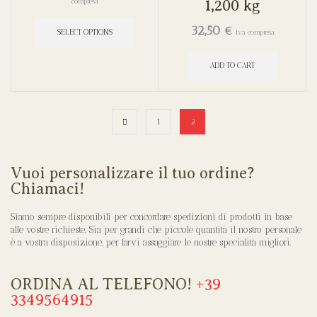
1,200 kg
compresa
32,50
€
SELECT OPTIONS
Iva compresa
ADD TO CART
1
2
Vuoi personalizzare il tuo ordine?
Chiamaci!
Siamo sempre disponibili per concordare spedizioni di prodotti in base
alle vostre richieste. Sia per grandi che piccole quantità il nostro personale
è a vostra disposizione, per farvi assaggiare le nostre specialità migliori.
ORDINA AL TELEFONO!
+39
3349564915