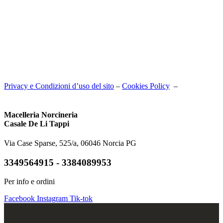
Privacy e Condizioni d’uso del sito
–
Cookies Policy
–
P.iva:
02724700543
Macelleria Norcineria
Casale De Li Tappi
Via Case Sparse, 525/a, 06046 Norcia PG
3349564915 - 3384089953
Per info e ordini
Facebook
Instagram
Tik-tok