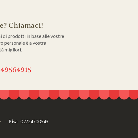
ne? Chiamaci!
di prodotti in base alle vostre
tro personale è a vostra
tà migliori.
349564915
y
–
P.iva: 02724700543