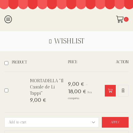
0
WISHLIST
PRICE
ACTION
PRODUCT
MORTADELLA "Il
9,00
€
–
Casale de Li
18,00
€
Tappi"
Iva
compresa
9,00
€
APPLY