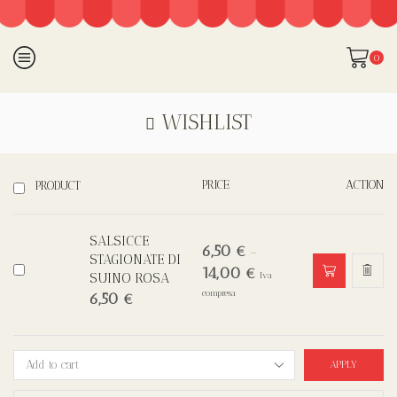
0
WISHLIST
PRICE
ACTION
PRODUCT
SALSICCE
6,50
€
–
STAGIONATE DI
14,00
€
SUINO ROSA
Iva
compresa
6,50
€
APPLY